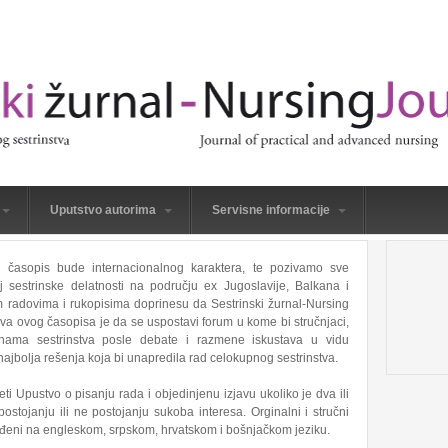
Uputstvo autorima
Servisne informacije
j časopis bude internacionalnog karaktera, te pozivamo sve
 sestrinske delatnosti na području ex Jugoslavije, Balkana i
m radovima i rukopisima doprinesu da Sestrinski žurnal-Nursing
jeva ovog časopisa je da se uspostavi forum u kome bi stručnjaci,
granama sestrinstva posle debate i razmene iskustava u vidu
ajbolja rešenja koja bi unapredila rad celokupnog sestrinstva.
 Upustvo o pisanju rada i objedinjenu izjavu ukoliko je dva ili
ostojanju ili ne postojanju sukoba interesa. Orginalni i stručni
nuđeni na engleskom, srpskom, hrvatskom i bošnjačkom jeziku.