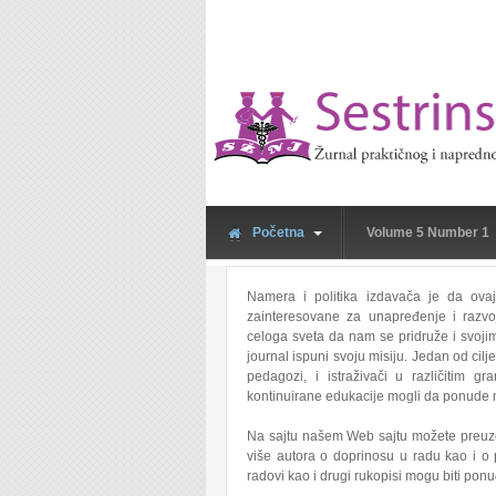
Skoči na glavni sadržaj
Početna
Volume 5 Number 1
Namera i politika izdavača je da ova
zainteresovane za unapređenje i razvoj
celoga sveta da nam se pridruže i svoji
journal ispuni svoju misiju. Jedan od cil
pedagozi, i istraživači u različitim 
kontinuirane edukacije mogli da ponude n
Na sajtu našem Web sajtu možete preuzeti
više autora o doprinosu u radu kao i o p
radovi kao i drugi rukopisi mogu biti po