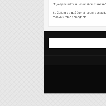
Objavljeni radovi u Sestrinskom žurnalu-N
Sa željom da naš žurnal ispuni postavl
radova u tome pomognete.
Obrazac pretraživanja