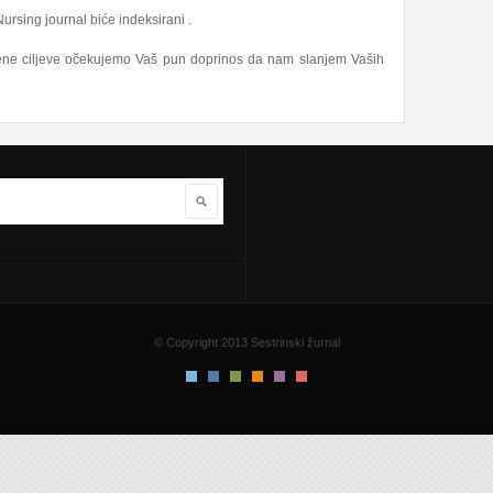
ursing journal biće indeksirani .
jene ciljeve očekujemo Vaš pun doprinos da nam slanjem Vaših
Pretraga
© Copyright 2013 Sestrinski žurnal